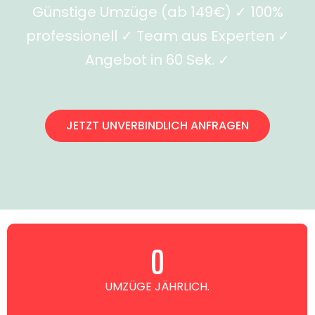
Günstige Umzüge (ab 149€) ✓ 100%
professionell ✓ Team aus Experten ✓
Angebot in 60 Sek. ✓
JETZT UNVERBINDLICH ANFRAGEN
0
UMZÜGE JÄHRLICH.