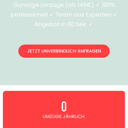
Günstige Umzüge (ab 149€) ✓ 100%
professionell ✓ Team aus Experten ✓
Angebot in 60 Sek. ✓
JETZT UNVERBINDLICH ANFRAGEN
0
UMZÜGE JÄHRLICH.