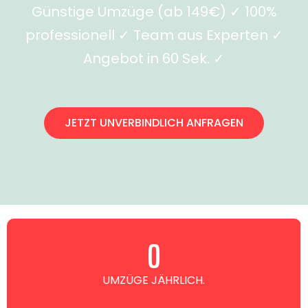
Günstige Umzüge (ab 149€) ✓ 100%
professionell ✓ Team aus Experten ✓
Angebot in 60 Sek. ✓
JETZT UNVERBINDLICH ANFRAGEN
0
UMZÜGE JÄHRLICH.