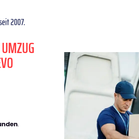
seit 2007.
N UMZUG
EVO
tunden
.