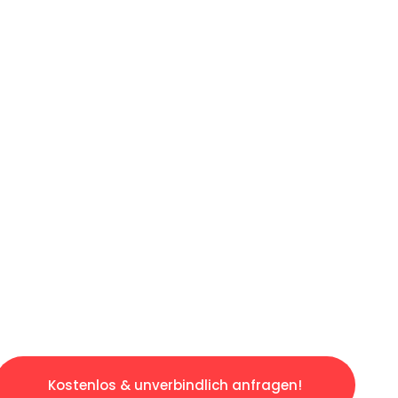
ICHES ANGEBOT IN
UNTER 60 S
osen & sorgenfreien Umzug in Stuttgart: Erle
taltet. Lassen Sie uns den schweren Teil übe
tspannten und kostengünstigen Servive!
Kostenlos & unverbindlich anfragen!