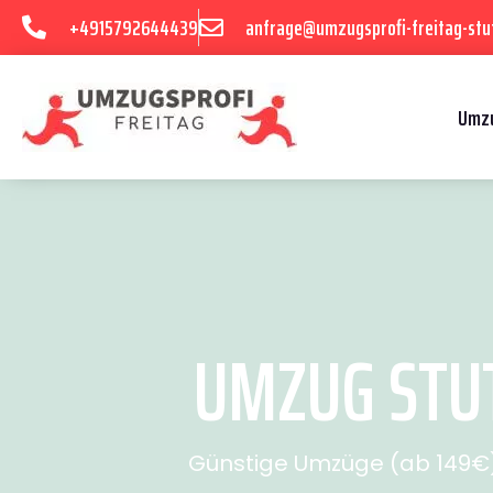
+4915792644439
anfrage@umzugsprofi-freitag-stu
Umzu
UMZUG STUT
Günstige Umzüge (ab 149€) 