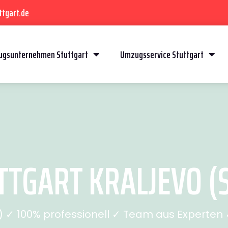
ttgart.de
gsunternehmen Stuttgart
Umzugsservice Stuttgart
TGART KRALJEVO (S
✓ 100% professionell ✓ Team aus Experten ✓