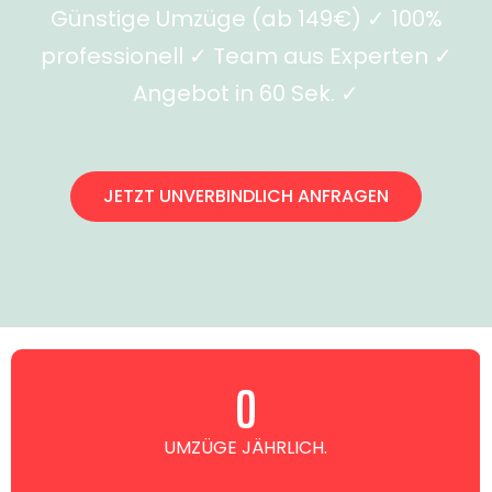
Günstige Umzüge (ab 149€) ✓ 100%
professionell ✓ Team aus Experten ✓
Angebot in 60 Sek. ✓
JETZT UNVERBINDLICH ANFRAGEN
0
UMZÜGE JÄHRLICH.