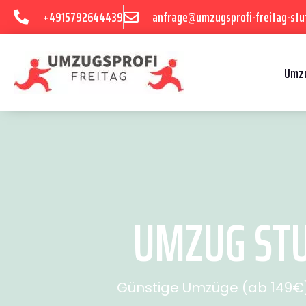
+4915792644439
anfrage@umzugsprofi-freitag-stu
Umzu
UMZUG STU
Günstige Umzüge (ab 149€) 