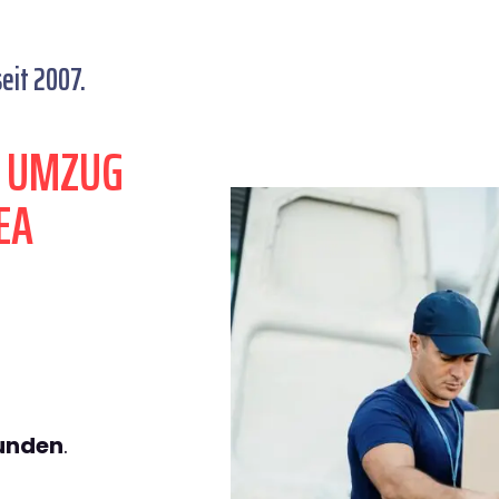
eit 2007.
N UMZUG
EA
tunden
.