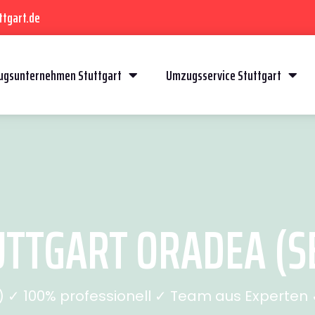
ttgart.de
gsunternehmen Stuttgart
Umzugsservice Stuttgart
TTGART ORADEA (SE
✓ 100% professionell ✓ Team aus Experten ✓