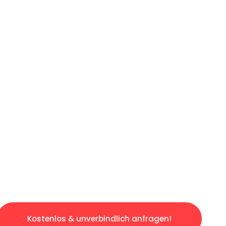
ICHES ANGEBOT IN
UNTER 60 S
osen & sorgenfreien Umzug in Stuttgart: Erle
taltet. Lassen Sie uns den schweren Teil übe
tspannten und kostengünstigen Servive!
Kostenlos & unverbindlich anfragen!