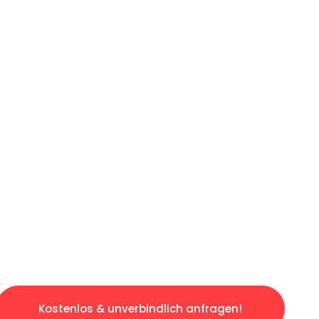
ICHES ANGEBOT IN
UNTER 60 S
osen & sorgenfreien Umzug in Stuttgart: Erle
taltet. Lassen Sie uns den schweren Teil übe
tspannten und kostengünstigen Servive!
Kostenlos & unverbindlich anfragen!