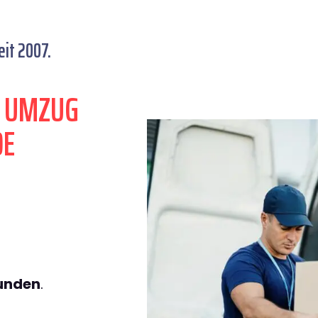
it 2007.
N UMZUG
DE
tunden
.