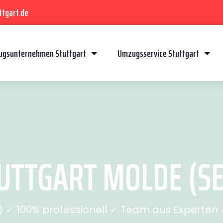
ttgart.de
gsunternehmen Stuttgart
Umzugsservice Stuttgart
TTGART MOLDE (SE
✓ 100% professionell ✓ Team aus Experten ✓