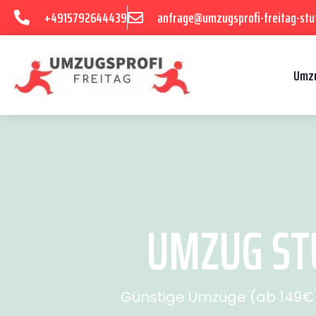
+4915792644439
anfrage@umzugsprofi-freitag-stu
Umzu
UMZUG STU
Günstige Umzüge (ab 149€) 