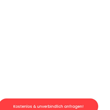
ICHES ANGEBOT IN
UNTER 60 S
osen & sorgenfreien Umzug in Stuttgart: Erle
taltet. Lassen Sie uns den schweren Teil übe
tspannten und kostengünstigen Servive!
Kostenlos & unverbindlich anfragen!