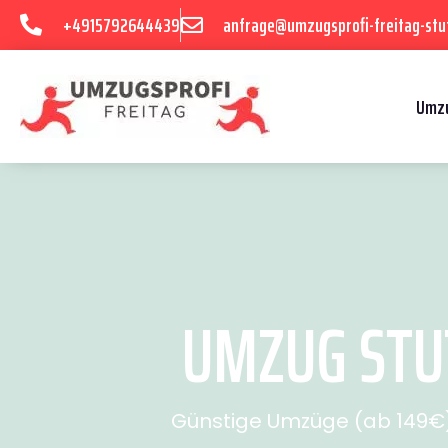
+4915792644439
anfrage@umzugsprofi-freitag-stu
Umzu
UMZUG STUT
Günstige Umzüge (ab 149€) 