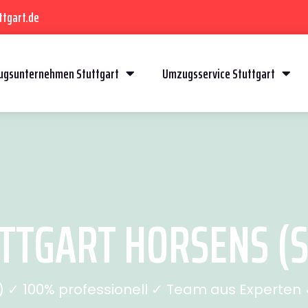
ttgart.de
gsunternehmen Stuttgart
Umzugsservice Stuttgart
TGART HORSENS (S
✓ 100% professionell ✓ Team aus Experten ✓