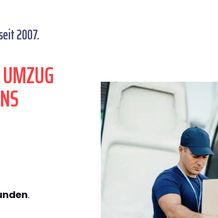
eit 2007.
N UMZUG
ENS
tunden
.