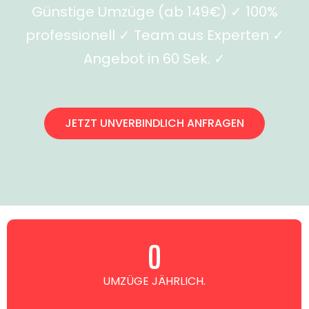
Günstige Umzüge (ab 149€) ✓ 100%
professionell ✓ Team aus Experten ✓
Angebot in 60 Sek. ✓
JETZT UNVERBINDLICH ANFRAGEN
0
UMZÜGE JÄHRLICH.