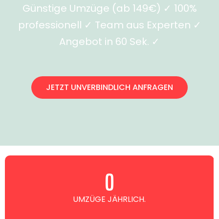
Günstige Umzüge (ab 149€) ✓ 100%
professionell ✓ Team aus Experten ✓
Angebot in 60 Sek. ✓
JETZT UNVERBINDLICH ANFRAGEN
0
UMZÜGE JÄHRLICH.