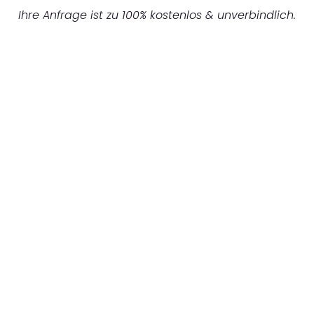
Ihre Anfrage ist zu 100% kostenlos & unverbindlich.
UNVERBINDLICHES ANGEBOT IN
UNTER 60 SEKUNDEN
:
Machen Sie sich bereit für einen
reibungslosen & sorgenfreien Umzug in
Stuttgart: Erleben Sie, wie unser
Expertenteam Ihren Umzug schnell, sicher
und effizient gestaltet. Lassen Sie uns den
schweren Teil übernehmen & freuen Sie sich
auf einen entspannten und kostengünstigen